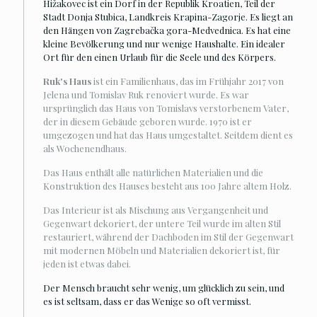
Hižakovec ist ein Dorf in der Republik Kroatien, Teil der
Stadt Donja Stubica, Landkreis Krapina-Zagorje. Es liegt an
den Hängen von Zagrebačka gora-Medvednica. Es hat eine
kleine Bevölkerung und nur wenige Haushalte. Ein idealer
Ort für den einen Urlaub für die Seele und des Körpers.
Ruk's Haus
ist ein Familienhaus, das im Frühjahr 2017 von
Jelena und Tomislav Ruk renoviert wurde. Es war
ursprünglich das Haus von Tomislavs verstorbenem Vater,
der in diesem Gebäude geboren wurde. 1970 ist er
umgezogen und hat das Haus umgestaltet. Seitdem dient es
als Wochenendhaus.
Das Haus enthält alle natürlichen Materialien und die
Konstruktion des Hauses besteht aus 100 Jahre altem Holz.
Das Interieur ist als Mischung aus Vergangenheit und
Gegenwart dekoriert, der untere Teil wurde im alten Stil
restauriert, während der Dachboden im Stil der Gegenwart
mit modernen Möbeln und Materialien dekoriert ist, für
jeden ist etwas dabei.
Der Mensch braucht sehr wenig, um glücklich zu sein, und
es ist seltsam, dass er das Wenige so oft vermisst.